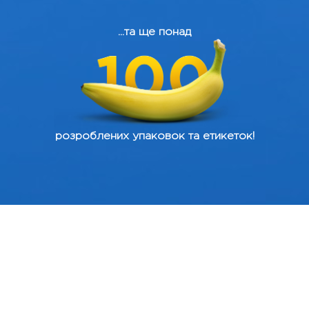
...та ще понад
розроблених упаковок та етикеток!