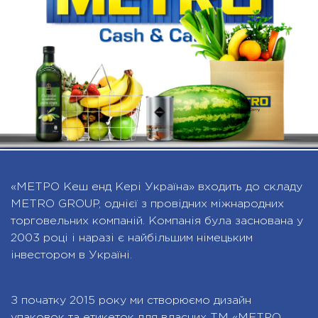
«МЕТРО Кеш енд Кері Україна» входить до складу
METRO GROUP, однієї з провідних міжнародних
торговельних компаній. Компанія була заснована у
2003 році і наразі є найбільшим німецьким
інвестором в Україні.
З початку 2015 року ми створюємо дизайн
упаковок та етикеток для власних ТМ «МЕТРО