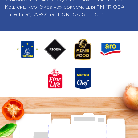
Кеш енд Кері Україна», зокрема для ТМ “RIOBA”,
“Fine Life”, “ARO” та “HORECA SELECT”.