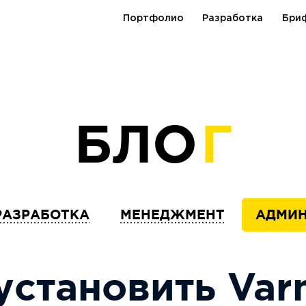
Портфолио
Разработка
Бри
БЛО
Г
РАЗРАБОТКА
МЕНЕДЖМЕНТ
АДМИН
установить Varn