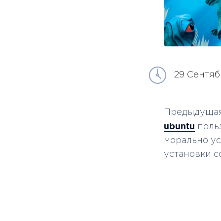
29 Сентяб
Предыдущая
ubuntu
польз
морально ус
установки со