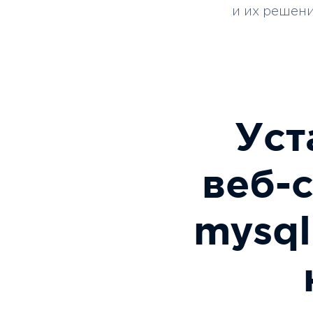
и их решени
Уст
веб-
mysq