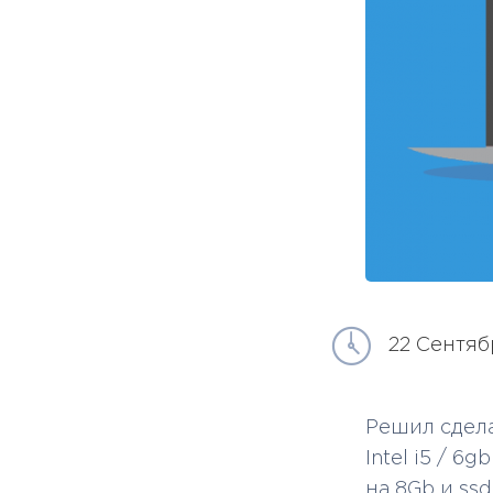
22 Сентяб
Решил сдела
Intel i5 / 6
на 8Gb и ssd 