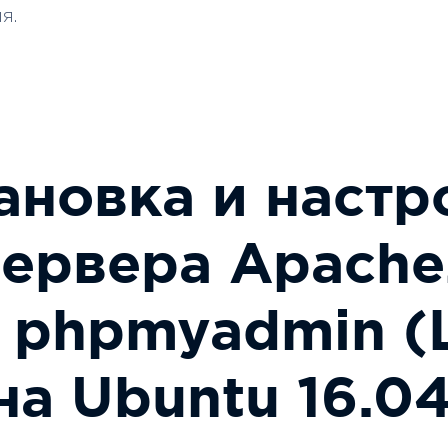
я.
ановка и настр
сервера Apache
l phpmyadmin (
на Ubuntu 16.0