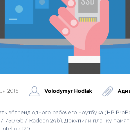
Volodymyr Hodiak
Адм
ря 2016
ть абгрейд одного рабочего ноутбука (HP ProB
gb / 750 Gb / Radeon 2gb). Докупили планку памят
intel на 120.