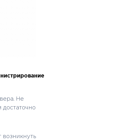
нистрирование
вера. Не
м достаточно
т возникнуть