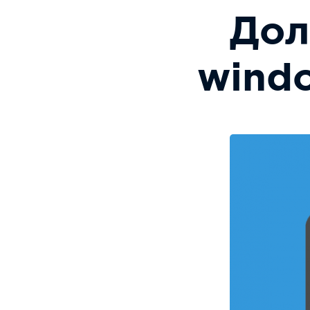
Дол
windo