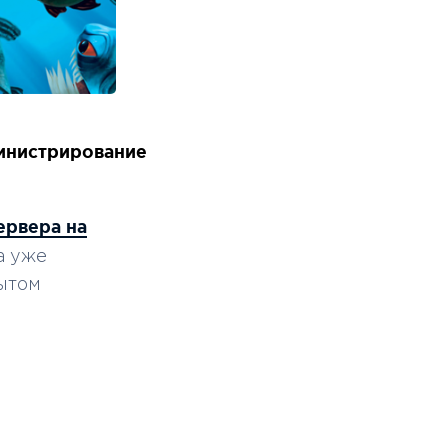
инистрирование
ервера на
а уже
ытом