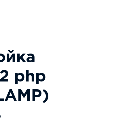
ойка
2 php
LAMP)
4