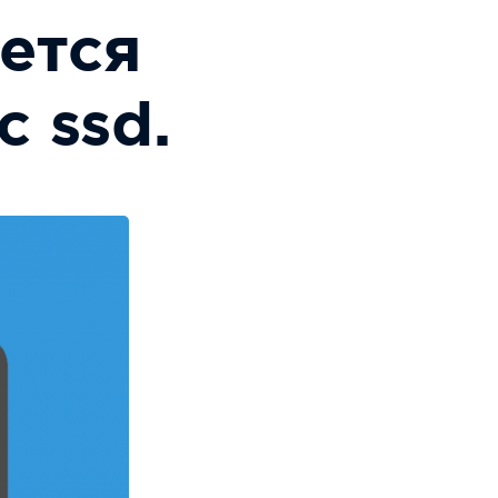
ется
с ssd.