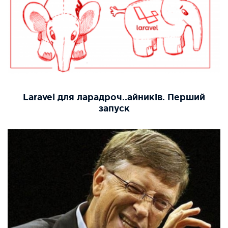
Laravel для ларадроч..айників. Перший
запуск