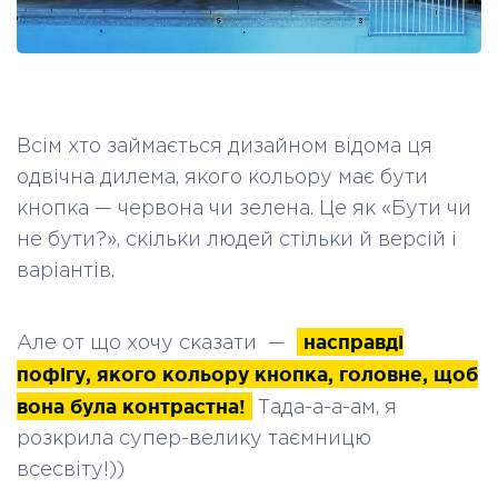
Всім хто займається дизайном відома ця
одвічна дилема, якого кольору має бути
кнопка — червона чи зелена. Це як «Бути чи
не бути?», скільки людей стільки й версій і
варіантів.
насправді
Але от що хочу сказати —
пофігу, якого кольору кнопка, головне, щоб
вона була контрастна!
Тада-а-а-ам, я
розкрила супер-велику таємницю
всесвіту!))