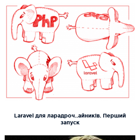
Laravel для ларадроч..айників. Перший
запуск