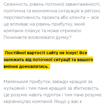
Сезонність, рівень поточної завантаженості,
політична та економічна ситауація в регіоні,
перспективність проекта або клієнта — все
це впливає на рівень прибутку, який
компанія планує та може отримати.
Починаєте вловлювати думку?
Постійної вартості сайту не існує! Все
залежить від поточної ситуації та вашого
вміння домовлятись.
Маленький прибуток, завжди кращий за
нульовий і тим паче кращий за збитковість.
Це розуміє навіть підліток і тим паче розуміє
керівництво компаній. Якщо у вас є