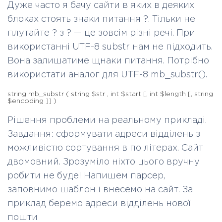
g
Дуже часто я бачу сайти в яких в деяких
]
]
блоках стоять знаки питання ?. Тільки не
)
плутайте ? з ?
—
це зовсім різні речі. При
використанні UTF-8 substr нам не підходить.
Вона залишатиме щнаки питання. Потрібно
використати аналог для UTF-8 mb_substr().
string
mb_substr
(
string
$str
,
int
$start
[,
int
$length
[,
string
$encoding
]] )
Рішення проблеми на реальному прикладі.
Завдання: сформувати адреси відділень з
можливістю сортування в по літерах. Сайт
двомовний. Зрозуміло ніхто цього вручну
робити не буде! Напишем парсер,
заповнимо шаблон і внесемо на сайт. За
приклад беремо адреси відділень нової
пошти