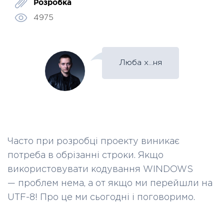
Розробка
t
a
4975
r
t
[
,
i
n
t
Люба х...ня
$
l
e
n
g
t
h
[
,
s
t
Часто при розробці проекту виникає
r
i
потреба в обрізанні строки. Якщо
n
g
використовувати кодування WINDOWS
$
e
—
проблем нема, а от якщо ми перейшли на
n
c
UTF-8! Про це ми сьогодні і поговоримо.
o
d
i
n