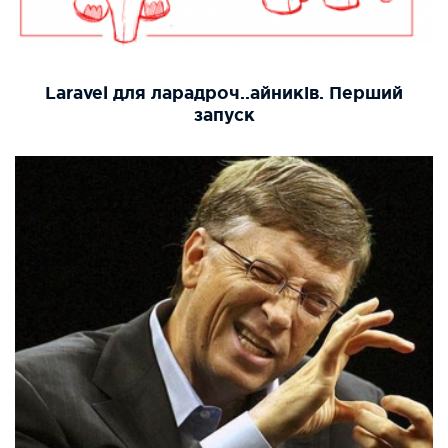
Laravel для ларадроч..айників. Перший
запуск