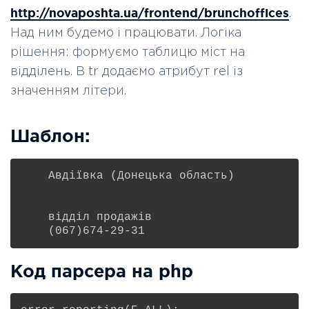
http://novaposhta.ua/frontend/brunchoffices
.
Над ним будемо і працювати. Логіка
рішення: формуємо таблицю міст на
відділень. В tr додаємо атрибут rel із
значенням літери.
Шаблон:
Авдіївка (Донецька область)
відділ продажів
(067)674-29-31
Код парсера на php