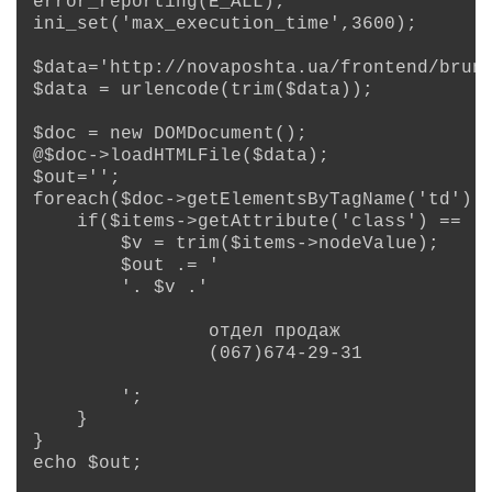
error_reporting(E_ALL);

ini_set('max_execution_time',3600);

$data='http://novaposhta.ua/frontend/brunc
$data = urlencode(trim($data));

$doc = new DOMDocument();

@$doc->loadHTMLFile($data);

$out='';

foreach($doc->getElementsByTagName('td') a
    if($items->getAttribute('class') == 't
        $v = trim($items->nodeValue);

        $out .= '

'. $v .'
отдел продаж
(067)674-29-31
        ';

    }

}

echo $out;
