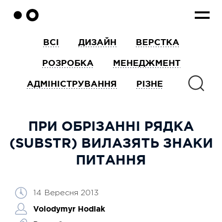
s
t
r
i
n
g
ВСІ
ДИЗАЙН
ВЕРСТКА
m
b
_
РОЗРОБКА
МЕНЕДЖМЕНТ
s
u
b
АДМІНІСТРУВАННЯ
РІЗНЕ
s
t
r
(
s
ПРИ ОБРІЗАННІ РЯДКА
t
r
i
(SUBSTR) ВИЛАЗЯТЬ ЗНАКИ
n
g
ПИТАННЯ
$
s
t
r
,
i
14 Вересня 2013
n
t
Volodymyr Hodiak
$
s