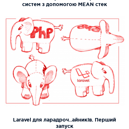
систем з допомогою MEAN стек
Laravel для ларадроч..айників. Перший
запуск