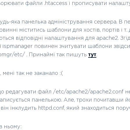
ворювати файли .htaccess і прописувати налаш
удь-яка панелька адміністрування сервера. В п
овинні міститись шаблони для хостів, портів і т. д
ться відповідні налаштування для apache2. Згі
ї ispmanager повинен зчитувати шаблони звідс
тут
spmgr/etc/ . Принаймі так пишуть
.
, мені так не заканало :(
що редагувати файл /etc/apache2/apache2.conf н
записується панелькою. Але, трохи почитавши йо
він інклудить httpd.conf, який знаходиться пору
в ньому: