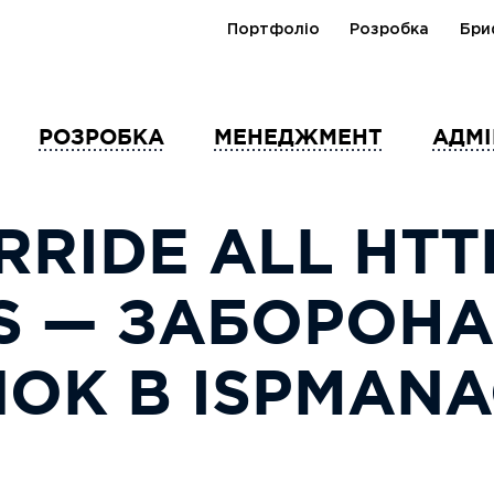
Портфоліо
Розробка
Бри
РОЗРОБКА
МЕНЕДЖМЕНТ
АДМІ
RIDE ALL HTT
S — ЗАБОРОН
ОК В ISPMAN