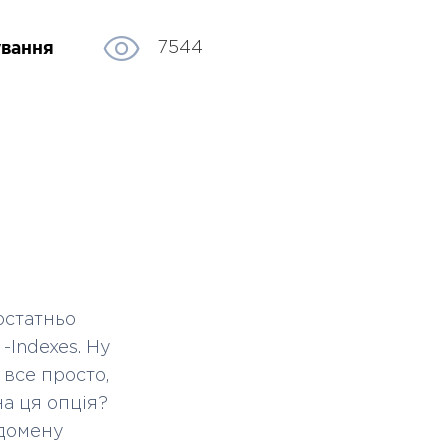
ування
7544
остатньо
 -Indexes. Ну
 все просто,
на ця опція?
 домену