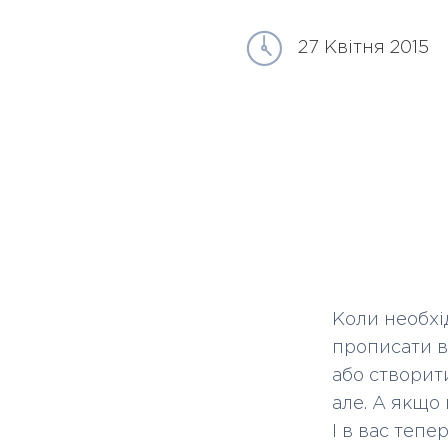
27 Квітня 2015
Коли необхі
прописати в 
або створити
але. А якщо 
І в вас тепе