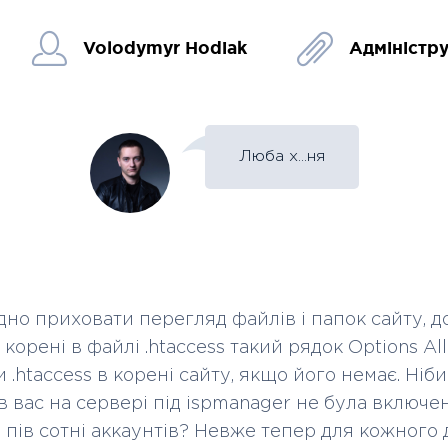
Volodymyr Hodiak
Адміністр
Люба х...ня
дно приховати перегляд файлів і папок сайту, д
корені в файлі .htaccess такий рядок Options All
 .htaccess в корені сайту, якщо його немає. Ніби
в вас на сервері під ispmanager не була включе
р пів сотні аккаунтів? Невже тепер для кожного