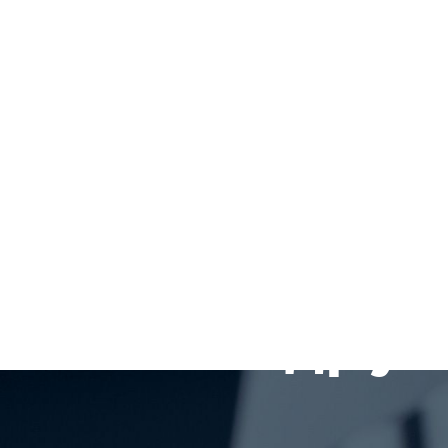
Чому б вам н
литися з дру