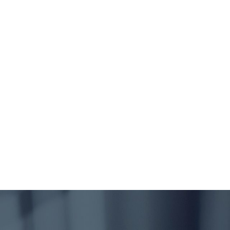
е
зями?