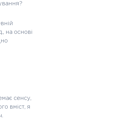
тування?
евній
., на основі
дно
и
емає сенсу,
го вміст, я
ч.