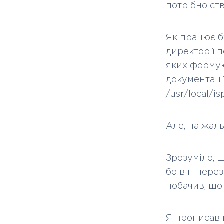
потрібно ст
Як працює б
директорії п
яких формую
документаці
/usr/local/i
Але, на жаль
Зрозуміло, 
бо він пере
побачив, що 
Я прописав 