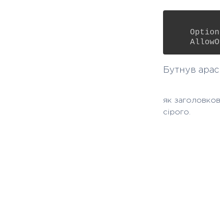
    Option
Бутнув apach
як заголовков
сірого.