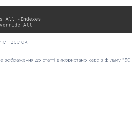
s All -Indexes

e і все ок.
е зображення до статті використано кадр з фільму "50 в