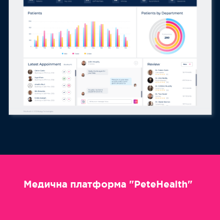
Медична платформа "PeteHealth"