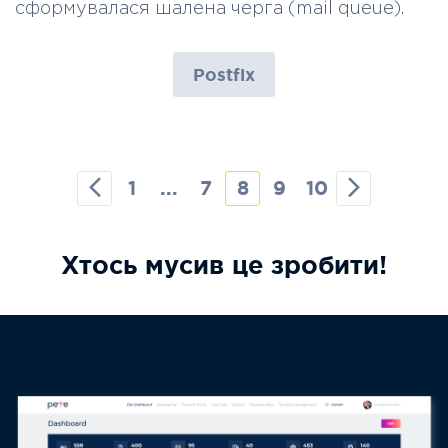
сформувалася шалена черга (mail queue).
Postfix
1
...
7
8
9
10
Хтось мусив це зробити!