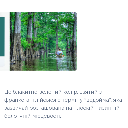
Це блакитно-зелений колір, взятий з
франко-англійського терміну "водойма", яка
зазвичай розташована на плоскій низинній
болотяній місцевості.