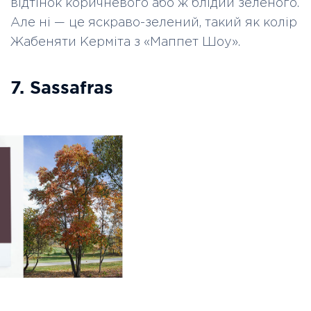
відтінок коричневого або ж блідий зеленого.
Але ні
—
це яскраво-зелений, такий як колір
Жабеняти Керміта з «Маппет Шоу».
7. Sassafras