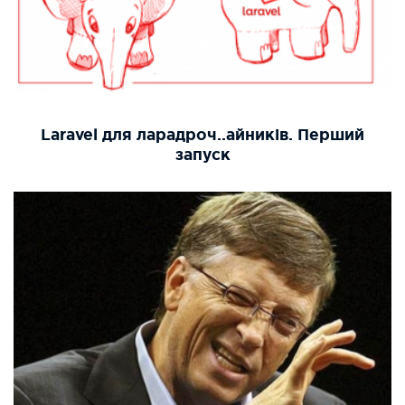
Laravel для ларадроч..айників. Перший
запуск